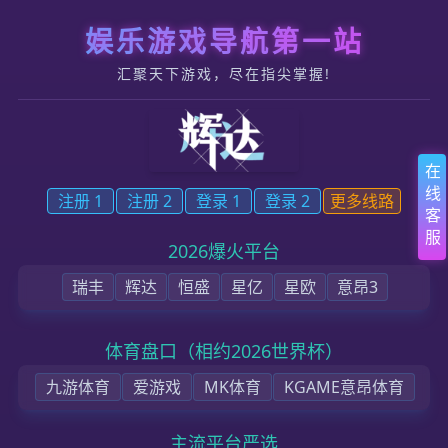
跳转到内容
辉达 - 会员平台中心 | 娱乐行业首选注册
首页
企业概况
企业简报
服务中心
沟通我们