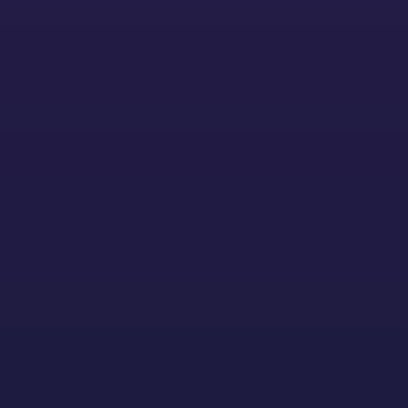
在线教育
提供远程学习平台，打破地域限制